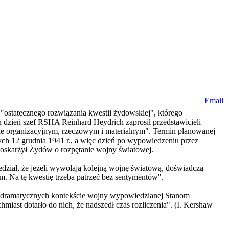
Email
"ostatecznego rozwiązania kwestii żydowskiej", którego
 dzień szef RSHA Reinhard Heydrich zaprosił przedstawicieli
ie organizacyjnym, rzeczowym i materialnym". Termin planowanej
nych 12 grudnia 1941 r., a więc dzień po wypowiedzeniu przez
 oskarżył Żydów o rozpętanie wojny światowej.
dział, że jeżeli wywołają kolejną wojnę światową, doświadczą
m. Na tę kwestię trzeba patrzeć bez sentymentów".
 w dramatycznych kontekście wojny wypowiedzianej Stanom
iast dotarło do nich, że nadszedł czas rozliczenia". (I. Kershaw