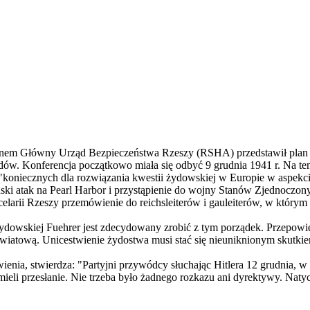
rlinem Główny Urząd Bezpieczeństwa Rzeszy (RSHA) przedstawił plan 
ów. Konferencja początkowo miała się odbyć 9 grudnia 1941 r. Na ten
"koniecznych dla rozwiązania kwestii żydowskiej w Europie w aspekc
oński atak na Pearl Harbor i przystąpienie do wojny Stanów Zjednoczo
arii Rzeszy przemówienie do reichsleiterów i gauleiterów, w którym
dowskiej Fuehrer jest zdecydowany zrobić z tym porządek. Przepowie
wiatową. Unicestwienie żydostwa musi stać się nieuniknionym skutkie
nia, stwierdza: "Partyjni przywódcy słuchając Hitlera 12 grudnia,
li przesłanie. Nie trzeba było żadnego rozkazu ani dyrektywy. Natychm