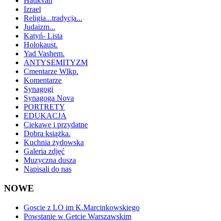
Hatikvah
Izrael
Religia...tradycja...
Judaizm...
Katyń- Lista
Holokaust.
Yad Vashem.
ANTYSEMITYZM
Cmentarze Wlkp.
Komentarze
Synagogi
Synagoga Nova
PORTRETY
EDUKACJA
Ciekawe i przydatne
Dobra książka.
Kuchnia żydowska
Galeria zdjęć
Muzyczna dusza
Napisali do nas
NOWE
Goscie z LO im K.Marcinkowskiego
Powstanie w Getcie Warszawskim