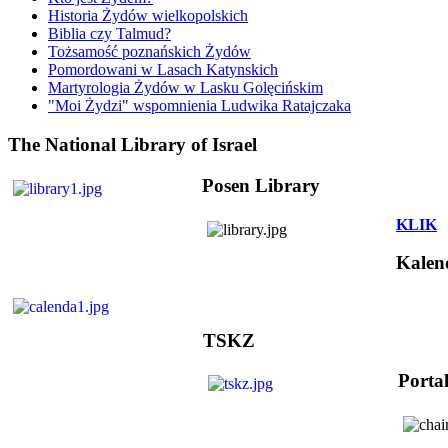
Historia Żydów wielkopolskich
Biblia czy Talmud?
Tożsamość poznańskich Żydów
Pomordowani w Lasach Katynskich
Martyrologia Żydów w Lasku Golęcińskim
"Moi Żydzi" wspomnienia Ludwika Ratajczaka
The National Library of Israel
Posen Library
KLIK
Kalen
TSKZ
Porta