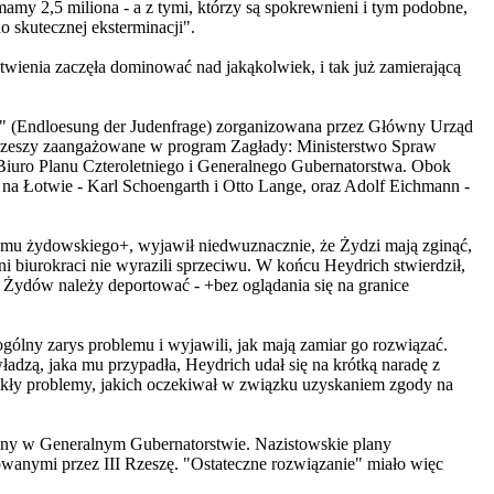
my 2,5 miliona - a z tymi, którzy są spokrewnieni i tym podobne,
 skutecznej eksterminacji".
stwienia zaczęła dominować nad jakąkolwiek, i tak już zamierającą
ej" (Endloesung der Judenfrage) zorganizowana przez Główny Urząd
I Rzeszy zaangażowane w program Zagłady: Ministerstwo Spraw
iuro Planu Czteroletniego i Generalnego Gubernatorstwa. Obok
na Łotwie - Karl Schoengarth i Otto Lange, oraz Adolf Eichmann -
oblemu żydowskiego+, wyjawił niedwuznacznie, że Żydzi mają zginąć,
ani biurokraci nie wyrazili sprzeciwu. W końcu Heydrich stwierdził,
zy Żydów należy deportować - +bez oglądania się na granice
 ogólny zarys problemu i wyjawili, jak mają zamiar go rozwiązać.
dzą, jaka mu przypadła, Heydrich udał się na krótką naradę z
ikły problemy, jakich oczekiwał w związku uzyskaniem zgody na
iony w Generalnym Gubernatorstwie. Nazistowskie plany
owanymi przez III Rzeszę. "Ostateczne rozwiązanie" miało więc