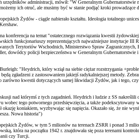
ch urzędników administracji, mówił: "W Generalnym Gubernatorstwie ma
możemy ich otruć, ale musimy być w stanie podjąć kroki prowadzące do
opejskich Żydów - ciągle nabierało kształtu. Ideologia totalnego unice
 Kershaw.
ona konferencja na temat "ostatecznego rozwiązania kwestii żydowski
wskich funkcjonariuszy reprezentujących najważniejsze instytucje II
anych Terytoriów Wschodnich, Ministerstwo Spraw Zagranicznych, B
ler, dowódcy policji bezpieczeństwa w Generalnym Gubernatorstwie i 
l Burleigh: "Heydrich, który wziął na siebie ciężar rozstrzygania +pr
ę, będą zgładzeni z zastosowaniem jakiejś radykalniejszej metody. Zebr
to zarówno kwestii dotyczących samej likwidacji Żydów, jak i tego, c
yskusji nad którymś z tych zagadnień. Heydrich i ludzie z SS nakreślili
u wobec tego potwornego przedsięwzięcia, a także podekscytowany wła
okazję koniakiem, wyzbywając się napięcia. Okazało się, że nie wyn
esza. Nowa historia")
uropejskich Żydów, w tym 5 milionów na terenach ZSRR i ponad 3 mil
ską, która na początku 1942 r. znajdowała się poza terenami kontrol
anii czy Turcji.