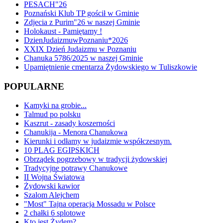
PESACH"26
Poznański Klub TP gościł w Gminie
Zdjecia z Purim"26 w naszej Gminie
Holokaust - Pamiętamy !
DzienJudaizmuwPoznaniu*2026
XXIX Dzień Judaizmu w Poznaniu
Chanuka 5786/2025 w naszej Gminie
Upamiętnienie cmentarza Żydowskiego w Tuliszkowie
POPULARNE
Kamyki na grobie...
Talmud po polsku
Kaszrut - zasady koszerności
Chanukija - Menora Chanukowa
Kierunki i odłamy w judaizmie współczesnym.
10 PLAG EGIPSKICH
Obrządek pogrzebowy w tradycji żydowskiej
Tradycyjne potrawy Chanukowe
II Wojna Światowa
Żydowski kawior
Szalom Alejchem
"Most" Tajna operacja Mossadu w Polsce
2 chałki 6 splotowe
Kto jest Żydem?