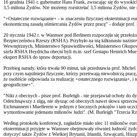
16 grudnia 1941 r. gubernator Hans Frank, zwracając się do wysoki
3,5 miliona Żydów. Nie możemy rozstrzelać 3,5 miliona Żydów, nie 
"+Ostateczne rozwiązanie+ - w znaczeniu fizycznej eksterminacji eur
ekonomiczną zasadą uśmiercania Żydów przez pracę" - dodaje prof.
20 stycznia 1942 r. w Wannsee pod Berlinem rozpoczęła się przełoż
Bezpieczeństwa Rzeszy (RSHA). Przybyło na nią kilkunastu nazisto
Wewnętrznych, Ministerstwo Sprawiedliwości, Ministerstwo Okupow
szefa RSHA Heydricha obecni byli m.in. szef Gestapo Heinrich Muel
ekspert RSHA do spraw deportacji.
Przebieg narady, która trwała 90 minut, tak przedstawia prof. Miche
przy czym najsilniejsi fizycznie, którzy przetrwają niewolniczą prac
że osobiście odpowiada za realizację +ostatecznego rozwiązania+, i 
geograficzne+".
"Nikt z obecnych - pisze prof. Burleigh - nie przejawiał ochoty do d
Odetchnąwszy z ulgą, nie słysząc od obecnych nawet słowa sprzeciw
Eichmannem i Muellerem w jednym z bocznych pokojów i tam uczcił 
wymordowanie jedenastu milionów ludzi". (M. Burleigh "Trzecia Rz
Według protokołu konferencji, zagładzie miało ulec 11 milionów e
eksterminacji przyjęte w Wannsee obejmowały również ludność żydow
dotyczyć także Żydów z Wielkiej Brytanii, Irlandii, Szwajcarii, Hiszp