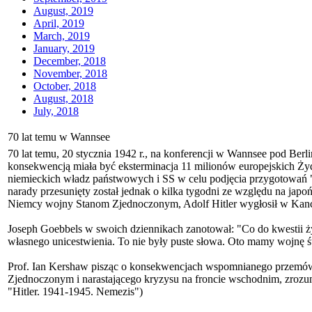
August, 2019
April, 2019
March, 2019
January, 2019
December, 2018
November, 2018
October, 2018
August, 2018
July, 2018
70 lat temu w Wannsee
70 lat temu, 20 stycznia 1942 r., na konferencji w Wannsee pod Be
konsekwencją miała być eksterminacja 11 milionów europejskich Żyd
niemieckich władz państwowych i SS w celu podjęcia przygotowań 
narady przesunięty został jednak o kilka tygodni ze względu na jap
Niemcy wojny Stanom Zjednoczonym, Adolf Hitler wygłosił w Kancel
Joseph Goebbels w swoich dziennikach zanotował: "Co do kwestii ży
własnego unicestwienia. To nie były puste słowa. Oto mamy wojnę ś
Prof. Ian Kershaw pisząc o konsekwencjach wspomnianego przemówie
Zjednoczonym i narastającego kryzysu na froncie wschodnim, zrozumie
"Hitler. 1941-1945. Nemezis")