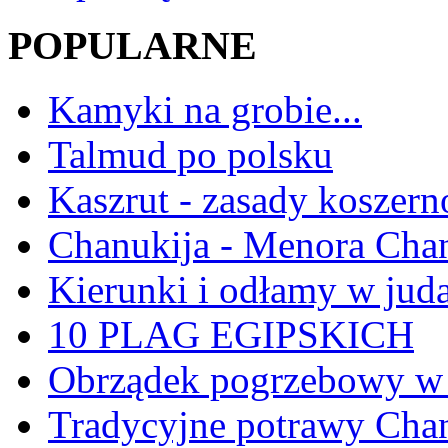
POPULARNE
Kamyki na grobie...
Talmud po polsku
Kaszrut - zasady koszern
Chanukija - Menora Ch
Kierunki i odłamy w jud
10 PLAG EGIPSKICH
Obrządek pogrzebowy w 
Tradycyjne potrawy Ch