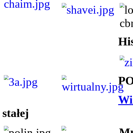
Hi
P
Wi
stałej
Mu