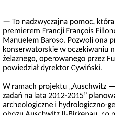
— To nadzwyczajna pomoc, która
premierem Francji François Fillo
Manuelem Baroso. Pozwoli ona pr
konserwatorskie w oczekiwaniu 
żelaznego, operowanego przez F
powiedział dyrektor Cywiński.
W ramach projektu „Auschwitz 
zadań na lata 2012-2015” planow
archeologiczne i hydrologiczno-g
obozu Auschwitz II-Birkenau, co 