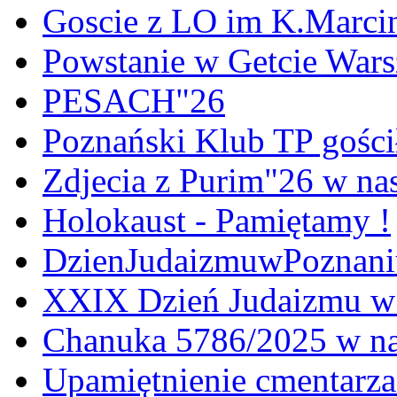
Goscie z LO im K.Marci
Powstanie w Getcie War
PESACH"26
Poznański Klub TP gośc
Zdjecia z Purim"26 w na
Holokaust - Pamiętamy !
DzienJudaizmuwPoznan
XXIX Dzień Judaizmu w
Chanuka 5786/2025 w na
Upamiętnienie cmentarz