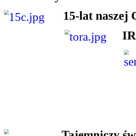
15-lat naszej
I
Tajemniczy ś