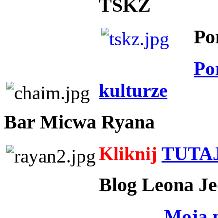
TSKZ
Po
Po
kulturze
Bar Micwa Ryana
Kliknij
TUTA
Blog Leona Je
Moja 