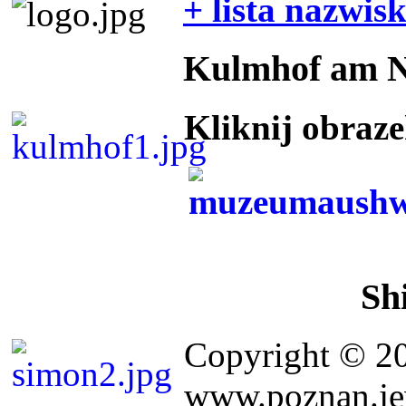
+ lista nazwis
Kulmhof am 
Kliknij obraz
Sh
Copyright © 2
www.poznan.jew