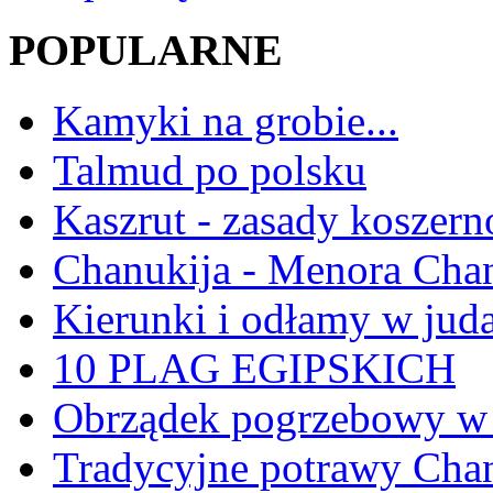
POPULARNE
Kamyki na grobie...
Talmud po polsku
Kaszrut - zasady koszern
Chanukija - Menora Ch
Kierunki i odłamy w jud
10 PLAG EGIPSKICH
Obrządek pogrzebowy w 
Tradycyjne potrawy Ch