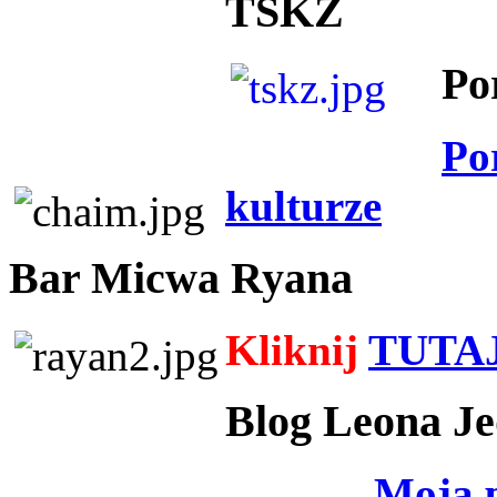
TSKZ
Po
Po
kulturze
Bar Micwa Ryana
Kliknij
TUTA
Blog Leona Je
Moja 