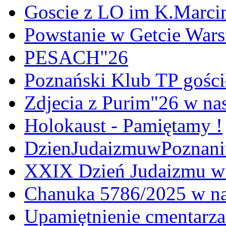
Goscie z LO im K.Marci
Powstanie w Getcie War
PESACH"26
Poznański Klub TP gośc
Zdjecia z Purim"26 w na
Holokaust - Pamiętamy !
DzienJudaizmuwPoznan
XXIX Dzień Judaizmu w
Chanuka 5786/2025 w na
Upamiętnienie cmentarz