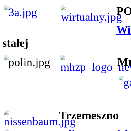
P
Wi
stałej
Mu
Trzemeszno