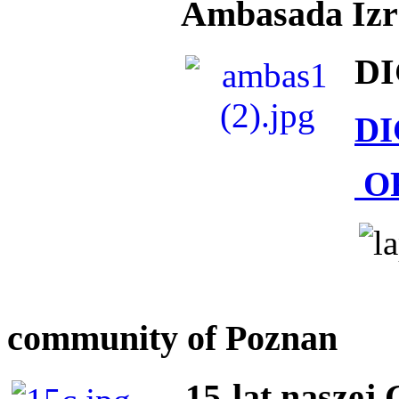
Ambasada Izra
DI
DI
O
community of Poznan
15-lat naszej