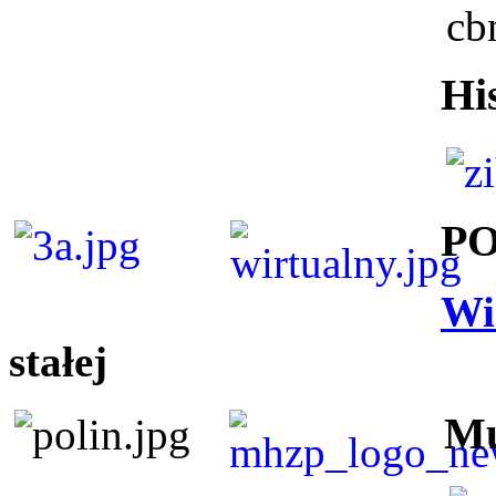
Hi
P
Wi
stałej
Mu