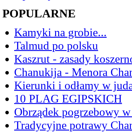
POPULARNE
Kamyki na grobie...
Talmud po polsku
Kaszrut - zasady koszern
Chanukija - Menora Ch
Kierunki i odłamy w jud
10 PLAG EGIPSKICH
Obrządek pogrzebowy w 
Tradycyjne potrawy Ch