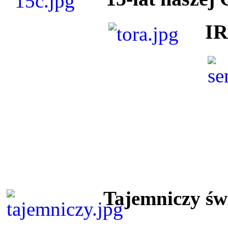
I
Tajemniczy ś