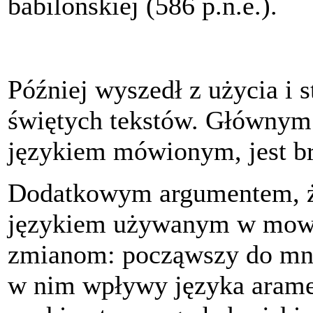
babilońskiej (586 p.n.e.).
Później wyszedł z użycia i s
świętych tekstów. Głównym
językiem mówionym, jest br
Dodatkowym argumentem, że
językiem używanym w mowie,
zmianom: począwszy do mnie
w nim wpływy języka aramej