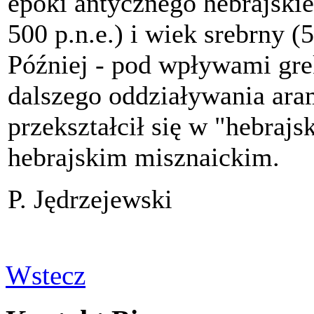
epoki antycznego hebrajski
500 p.n.e.) i
wiek srebrny
(5
Później - pod wpływami greki
dalszego oddziaływania aram
przekształcił się w "hebraj
hebrajskim
misznaickim.
P. Jędrzejewski
Wstecz