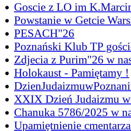
Goscie z LO im K.Marci
Powstanie w Getcie War
PESACH"26
Poznański Klub TP gośc
Zdjecia z Purim"26 w na
Holokaust - Pamiętamy !
DzienJudaizmuwPoznan
XXIX Dzień Judaizmu w
Chanuka 5786/2025 w na
Upamiętnienie cmentarz