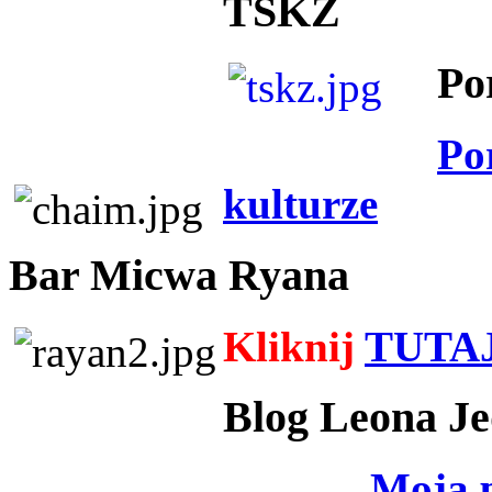
TSKZ
Po
Po
kulturze
Bar Micwa Ryana
Kliknij
TUTA
Blog Leona Je
Moja 