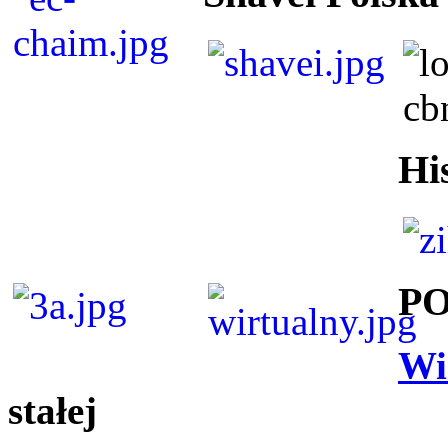
Hi
P
Wi
stałej