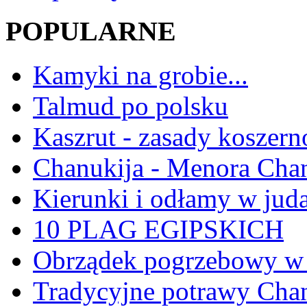
POPULARNE
Kamyki na grobie...
Talmud po polsku
Kaszrut - zasady koszern
Chanukija - Menora Ch
Kierunki i odłamy w jud
10 PLAG EGIPSKICH
Obrządek pogrzebowy w 
Tradycyjne potrawy Ch