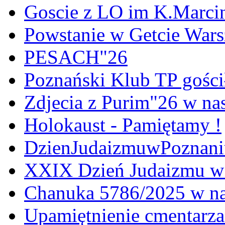
Goscie z LO im K.Marci
Powstanie w Getcie War
PESACH"26
Poznański Klub TP gośc
Zdjecia z Purim"26 w na
Holokaust - Pamiętamy !
DzienJudaizmuwPoznan
XXIX Dzień Judaizmu w
Chanuka 5786/2025 w na
Upamiętnienie cmentarz