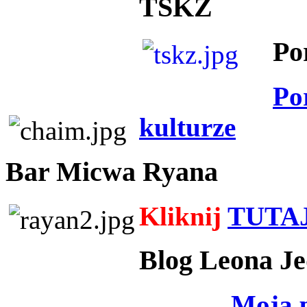
TSKZ
Po
Po
kulturze
Bar Micwa Ryana
Kliknij
TUTA
Blog Leona Je
Moja 