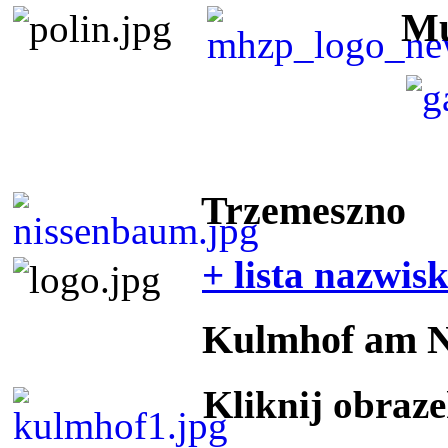
Mu
Trzemeszno
+ lista nazwis
Kulmhof am 
Kliknij obraz