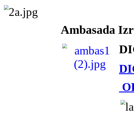
Ambasada Izra
DI
DI
O