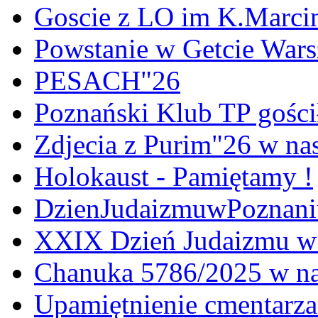
Goscie z LO im K.Marci
Powstanie w Getcie War
PESACH"26
Poznański Klub TP gośc
Zdjecia z Purim"26 w na
Holokaust - Pamiętamy !
DzienJudaizmuwPoznan
XXIX Dzień Judaizmu w
Chanuka 5786/2025 w na
Upamiętnienie cmentarz