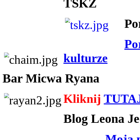
TSKZ
Po
Po
kulturze
Bar Micwa Ryana
Kliknij
TUTA
Blog Leona Je
Moja 