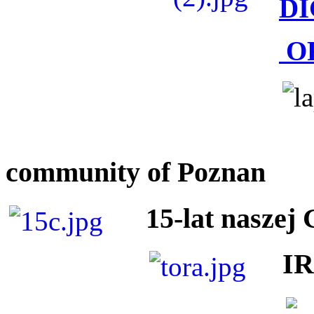
DI
O
community of Poznan
15-lat naszej
I