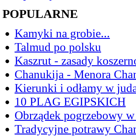
POPULARNE
Kamyki na grobie...
Talmud po polsku
Kaszrut - zasady koszern
Chanukija - Menora Ch
Kierunki i odłamy w jud
10 PLAG EGIPSKICH
Obrządek pogrzebowy w 
Tradycyjne potrawy Ch