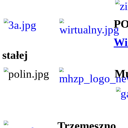
P
Wi
stałej
Mu
Trzemeszno