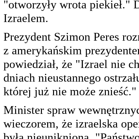
"otworzyły wrota piekieł." D
Izraelem.
Prezydent Szimon Peres roz
z amerykańskim prezydent
powiedział, że "Izrael nie c
dniach nieustannego ostrzał
której już nie może znieść."
Minister spraw wewnętrznyc
wieczorem, że izraelska op
była nieunikniona. "Państw