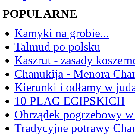
POPULARNE
Kamyki na grobie...
Talmud po polsku
Kaszrut - zasady koszern
Chanukija - Menora Ch
Kierunki i odłamy w jud
10 PLAG EGIPSKICH
Obrządek pogrzebowy w 
Tradycyjne potrawy Ch