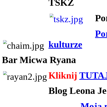
TSKZ
Po
Po
kulturze
Bar Micwa Ryana
Kliknij
TUTA
Blog Leona Je
Moja 