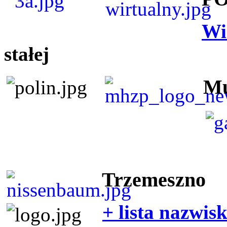
Wi
stałej
Mu
Trzemeszno
+ lista nazwis