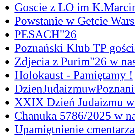
Goscie z LO im K.Marci
Powstanie w Getcie War
PESACH"26
Poznański Klub TP gośc
Zdjecia z Purim"26 w na
Holokaust - Pamiętamy !
DzienJudaizmuwPoznan
XXIX Dzień Judaizmu w
Chanuka 5786/2025 w na
Upamiętnienie cmentarz