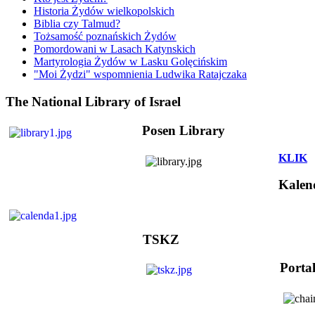
Historia Żydów wielkopolskich
Biblia czy Talmud?
Tożsamość poznańskich Żydów
Pomordowani w Lasach Katynskich
Martyrologia Żydów w Lasku Golęcińskim
"Moi Żydzi" wspomnienia Ludwika Ratajczaka
The National Library of Israel
Posen Library
KLIK
Kalen
TSKZ
Porta