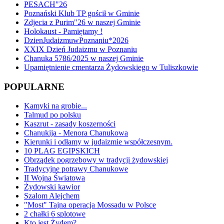
PESACH"26
Poznański Klub TP gościł w Gminie
Zdjecia z Purim"26 w naszej Gminie
Holokaust - Pamiętamy !
DzienJudaizmuwPoznaniu*2026
XXIX Dzień Judaizmu w Poznaniu
Chanuka 5786/2025 w naszej Gminie
Upamiętnienie cmentarza Żydowskiego w Tuliszkowie
POPULARNE
Kamyki na grobie...
Talmud po polsku
Kaszrut - zasady koszerności
Chanukija - Menora Chanukowa
Kierunki i odłamy w judaizmie współczesnym.
10 PLAG EGIPSKICH
Obrządek pogrzebowy w tradycji żydowskiej
Tradycyjne potrawy Chanukowe
II Wojna Światowa
Żydowski kawior
Szalom Alejchem
"Most" Tajna operacja Mossadu w Polsce
2 chałki 6 splotowe
Kto jest Żydem?