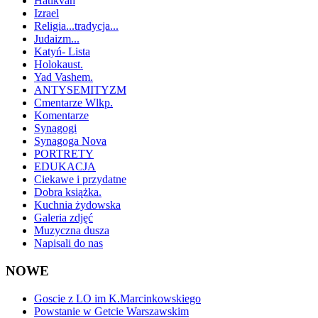
Hatikvah
Izrael
Religia...tradycja...
Judaizm...
Katyń- Lista
Holokaust.
Yad Vashem.
ANTYSEMITYZM
Cmentarze Wlkp.
Komentarze
Synagogi
Synagoga Nova
PORTRETY
EDUKACJA
Ciekawe i przydatne
Dobra książka.
Kuchnia żydowska
Galeria zdjęć
Muzyczna dusza
Napisali do nas
NOWE
Goscie z LO im K.Marcinkowskiego
Powstanie w Getcie Warszawskim