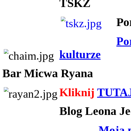
TSKZ
Po
Po
kulturze
Bar Micwa Ryana
Kliknij
TUTA
Blog Leona Je
Moja 