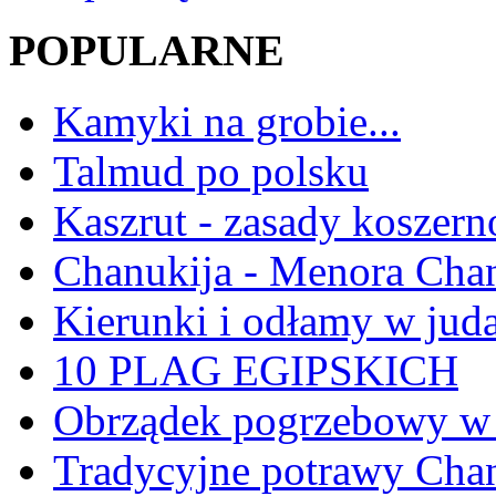
POPULARNE
Kamyki na grobie...
Talmud po polsku
Kaszrut - zasady koszern
Chanukija - Menora Ch
Kierunki i odłamy w jud
10 PLAG EGIPSKICH
Obrządek pogrzebowy w 
Tradycyjne potrawy Ch