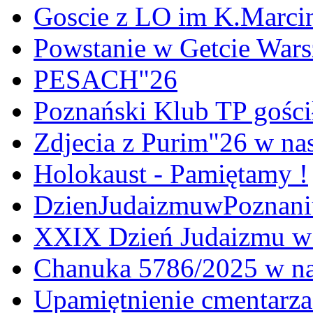
Goscie z LO im K.Marci
Powstanie w Getcie War
PESACH"26
Poznański Klub TP gośc
Zdjecia z Purim"26 w na
Holokaust - Pamiętamy !
DzienJudaizmuwPoznan
XXIX Dzień Judaizmu w
Chanuka 5786/2025 w na
Upamiętnienie cmentarz