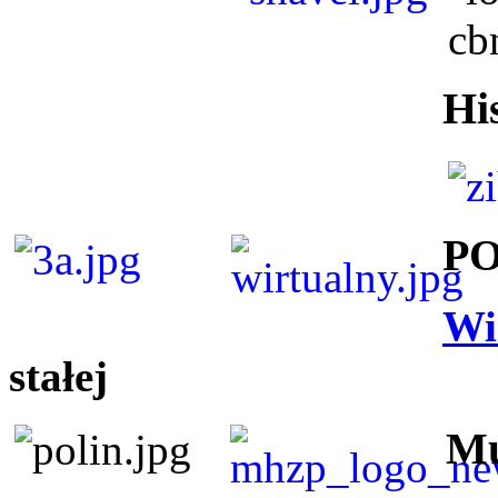
Hi
P
Wi
stałej
Mu