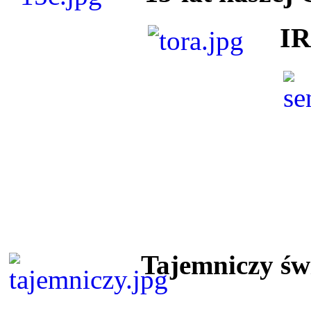
I
Tajemniczy ś