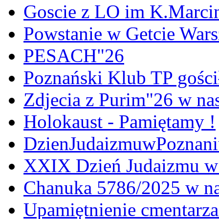
Goscie z LO im K.Marci
Powstanie w Getcie War
PESACH"26
Poznański Klub TP gośc
Zdjecia z Purim"26 w na
Holokaust - Pamiętamy !
DzienJudaizmuwPoznan
XXIX Dzień Judaizmu w
Chanuka 5786/2025 w na
Upamiętnienie cmentarz