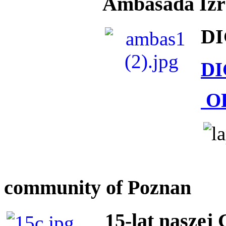
Ambasada Izra
DI
DI
O
community of Poznan
15-lat naszej