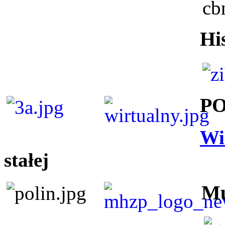
Hi
P
Wi
stałej
Mu