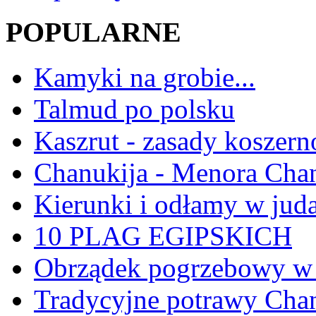
POPULARNE
Kamyki na grobie...
Talmud po polsku
Kaszrut - zasady koszern
Chanukija - Menora Ch
Kierunki i odłamy w jud
10 PLAG EGIPSKICH
Obrządek pogrzebowy w 
Tradycyjne potrawy Ch