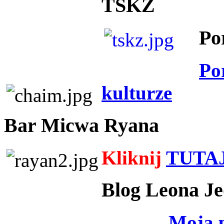
TSKZ
Po
Po
kulturze
Bar Micwa Ryana
Kliknij
TUTA
Blog Leona Je
Moja 