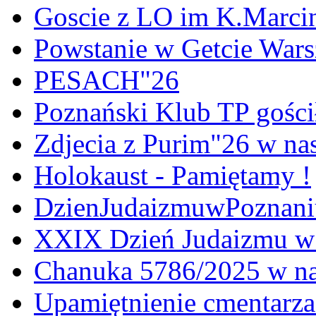
Goscie z LO im K.Marci
Powstanie w Getcie War
PESACH"26
Poznański Klub TP gośc
Zdjecia z Purim"26 w na
Holokaust - Pamiętamy !
DzienJudaizmuwPoznan
XXIX Dzień Judaizmu w
Chanuka 5786/2025 w na
Upamiętnienie cmentarz