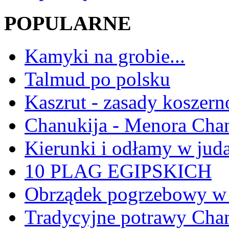
POPULARNE
Kamyki na grobie...
Talmud po polsku
Kaszrut - zasady koszern
Chanukija - Menora Ch
Kierunki i odłamy w jud
10 PLAG EGIPSKICH
Obrządek pogrzebowy w 
Tradycyjne potrawy Ch