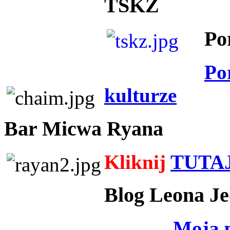
TSKZ
Po
Po
kulturze
Bar Micwa Ryana
Kliknij
TUTA
Blog Leona Je
Moja 