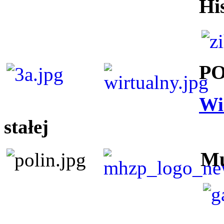
Hi
P
Wi
stałej
Mu