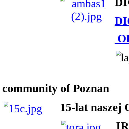
DI
DI
O
community of Poznan
15-lat naszej
I