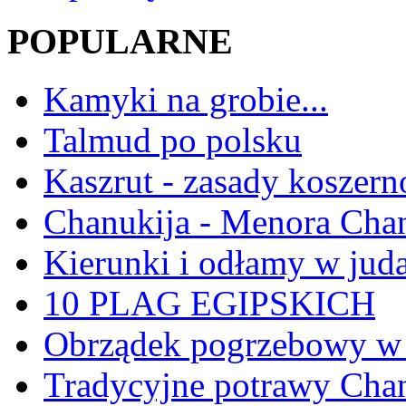
POPULARNE
Kamyki na grobie...
Talmud po polsku
Kaszrut - zasady koszern
Chanukija - Menora Ch
Kierunki i odłamy w jud
10 PLAG EGIPSKICH
Obrządek pogrzebowy w 
Tradycyjne potrawy Ch