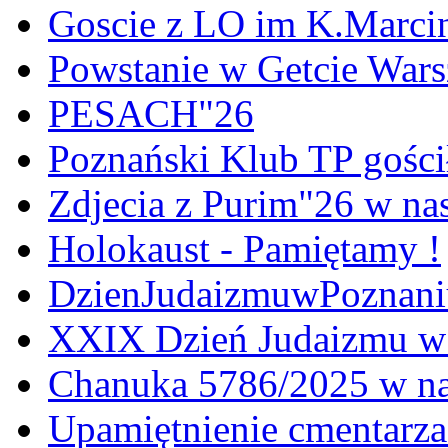
Goscie z LO im K.Marci
Powstanie w Getcie War
PESACH"26
Poznański Klub TP gośc
Zdjecia z Purim"26 w na
Holokaust - Pamiętamy !
DzienJudaizmuwPoznan
XXIX Dzień Judaizmu w
Chanuka 5786/2025 w na
Upamiętnienie cmentarz