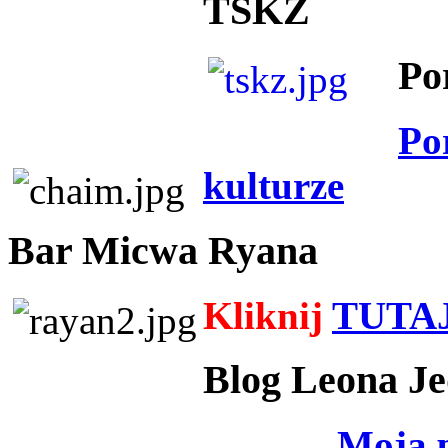
TSKZ
Po
Po
kulturze
Bar Micwa Ryana
Kliknij
TUTA
Blog Leona Je
Moja 