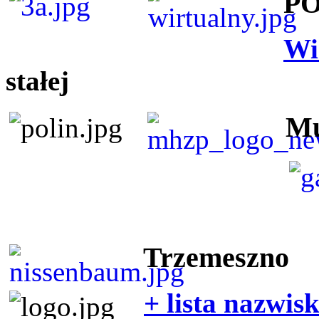
P
Wi
stałej
Mu
Trzemeszno
+ lista nazwis