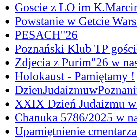
Goscie z LO im K.Marci
Powstanie w Getcie War
PESACH"26
Poznański Klub TP gośc
Zdjecia z Purim"26 w na
Holokaust - Pamiętamy !
DzienJudaizmuwPoznan
XXIX Dzień Judaizmu w
Chanuka 5786/2025 w na
Upamiętnienie cmentarz