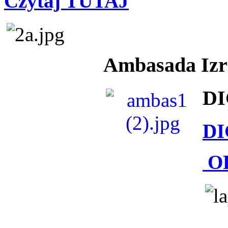
Czytaj TUTAJ
Ambasada Izra
DI
DI
O