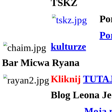
TSKZ
Po
Po
kulturze
Bar Micwa Ryana
Kliknij
TUTA
Blog Leona Je
Moja 