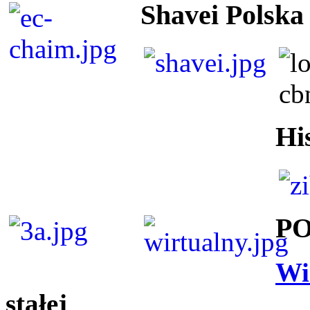
Shavei Polska
Hi
P
Wi
stałej