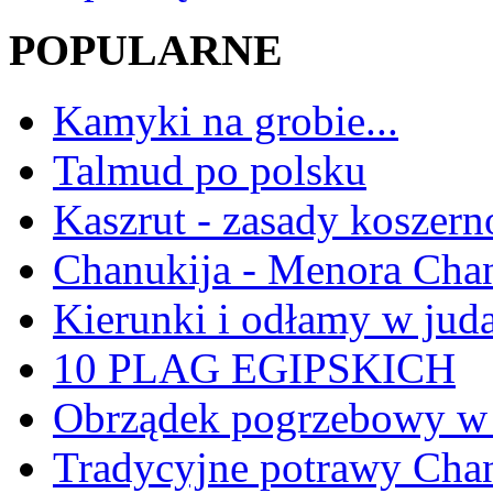
POPULARNE
Kamyki na grobie...
Talmud po polsku
Kaszrut - zasady koszern
Chanukija - Menora Ch
Kierunki i odłamy w jud
10 PLAG EGIPSKICH
Obrządek pogrzebowy w 
Tradycyjne potrawy Ch