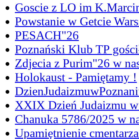
Goscie z LO im K.Marci
Powstanie w Getcie War
PESACH"26
Poznański Klub TP gośc
Zdjecia z Purim"26 w na
Holokaust - Pamiętamy !
DzienJudaizmuwPoznan
XXIX Dzień Judaizmu w
Chanuka 5786/2025 w na
Upamiętnienie cmentarz