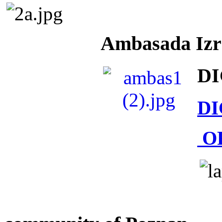
Ambasada Izra
DI
DI
O