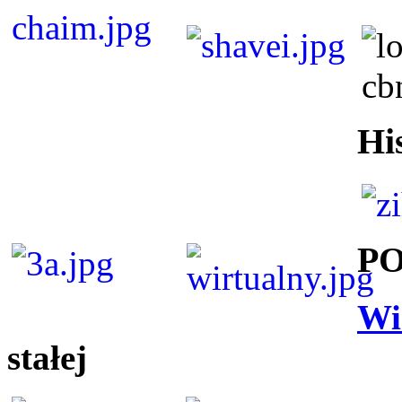
Hi
P
Wi
stałej