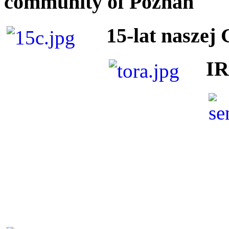
community of Poznan
15-lat naszej
I