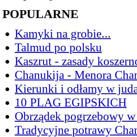
POPULARNE
Kamyki na grobie...
Talmud po polsku
Kaszrut - zasady koszern
Chanukija - Menora Ch
Kierunki i odłamy w jud
10 PLAG EGIPSKICH
Obrządek pogrzebowy w 
Tradycyjne potrawy Ch