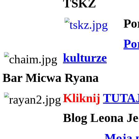
TSKZ
Po
Po
kulturze
Bar Micwa Ryana
Kliknij
TUTA
Blog Leona Je
Moja 