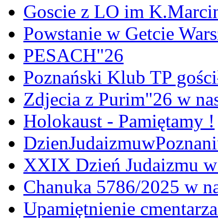
Goscie z LO im K.Marci
Powstanie w Getcie War
PESACH"26
Poznański Klub TP gośc
Zdjecia z Purim"26 w na
Holokaust - Pamiętamy !
DzienJudaizmuwPoznan
XXIX Dzień Judaizmu w
Chanuka 5786/2025 w na
Upamiętnienie cmentarz