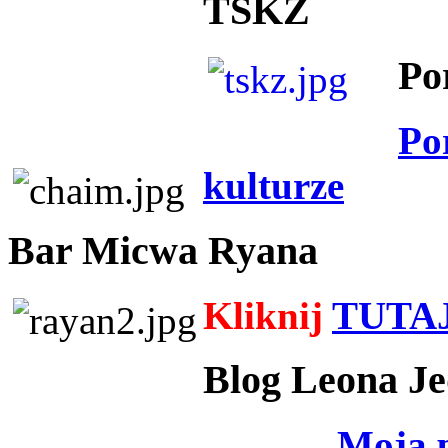
TSKZ
Po
Po
kulturze
Bar Micwa Ryana
Kliknij
TUTA
Blog Leona Je
Moja 