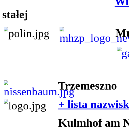
Wi
stałej
Mu
Trzemeszno
+ lista nazwis
Kulmhof am 