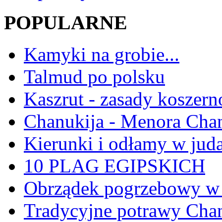
POPULARNE
Kamyki na grobie...
Talmud po polsku
Kaszrut - zasady koszern
Chanukija - Menora Ch
Kierunki i odłamy w jud
10 PLAG EGIPSKICH
Obrządek pogrzebowy w 
Tradycyjne potrawy Ch