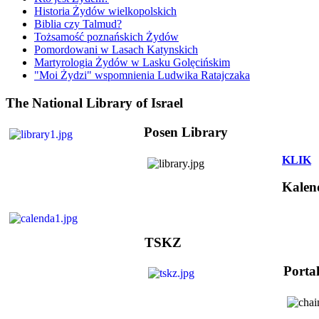
Historia Żydów wielkopolskich
Biblia czy Talmud?
Tożsamość poznańskich Żydów
Pomordowani w Lasach Katynskich
Martyrologia Żydów w Lasku Golęcińskim
"Moi Żydzi" wspomnienia Ludwika Ratajczaka
The National Library of Israel
Posen Library
KLIK
Kalen
TSKZ
Porta