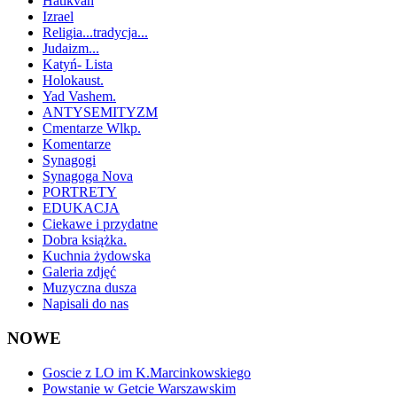
Hatikvah
Izrael
Religia...tradycja...
Judaizm...
Katyń- Lista
Holokaust.
Yad Vashem.
ANTYSEMITYZM
Cmentarze Wlkp.
Komentarze
Synagogi
Synagoga Nova
PORTRETY
EDUKACJA
Ciekawe i przydatne
Dobra książka.
Kuchnia żydowska
Galeria zdjęć
Muzyczna dusza
Napisali do nas
NOWE
Goscie z LO im K.Marcinkowskiego
Powstanie w Getcie Warszawskim