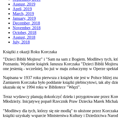
August, 2019
April, 2019
March, 2019
January, 2019
December, 2018
November, 2018
October, 2018
August, 2018
July, 2018
Książki z okazji Roku Korczaka
"Dzieci Biblii Mojżesz" i "Sam na sam z Bogiem. Modlitwy tych, któ
Poznaniu. Wydanie książek Janusza Korczaka "Dzieci Biblii Mojżes
one jesienią - wcześniej, bo już w maju zobaczymy w Operze spekta
Napisana w 1937 roku pierwsza z książek nie jest w Polsce bliżej z
Zamiarem Korczaka było poddanie książki plebiscytowi, tak aby dzieci
ukazała się w 1994 roku w Bibliotece "Więzi".
Teraz wydawcy planują dokończyć dzieła i przygotowane przez Korcza
Młodzieży. Inicjatywę poparł Rzecznik Praw Dziecka Marek Michal
"Modlitwy dla tych, którzy się nie modlą" to ułożone przez Korczaka
książki uzyskały wsparcie Ministerstwa Kultury i Dziedzictwa Naro