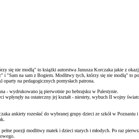
rzy się nie modlą" to książki autorstwa Janusza Korczaka jakie z oka
z" i "Sam na sam z Bogiem. Modlitwy tych, którzy się nie modlą" to 
kl oparty na pedagogicznych pomysłach patrona.
nana - wydrukowano ją pierwotnie po hebrajsku w Palestynie.
 wpłynęły na ostateczny jej kształt - niestety, wybuch II wojny świat
ka ankiety rozesłać do wybranej grupy dzieci ze szkół w Poznaniu i 
ak.
 pełne poezji modlitwy matek i dzieci starych i młodych. Po raz pierws
dowego.