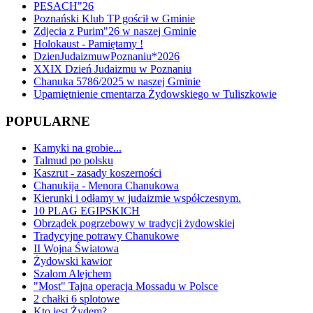
PESACH"26
Poznański Klub TP gościł w Gminie
Zdjecia z Purim"26 w naszej Gminie
Holokaust - Pamiętamy !
DzienJudaizmuwPoznaniu*2026
XXIX Dzień Judaizmu w Poznaniu
Chanuka 5786/2025 w naszej Gminie
Upamiętnienie cmentarza Żydowskiego w Tuliszkowie
POPULARNE
Kamyki na grobie...
Talmud po polsku
Kaszrut - zasady koszerności
Chanukija - Menora Chanukowa
Kierunki i odłamy w judaizmie współczesnym.
10 PLAG EGIPSKICH
Obrządek pogrzebowy w tradycji żydowskiej
Tradycyjne potrawy Chanukowe
II Wojna Światowa
Żydowski kawior
Szalom Alejchem
"Most" Tajna operacja Mossadu w Polsce
2 chałki 6 splotowe
Kto jest Żydem?