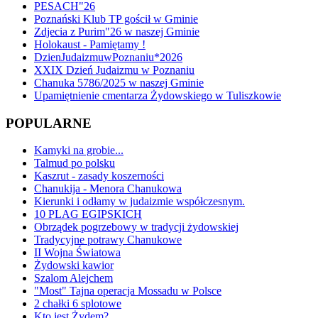
PESACH"26
Poznański Klub TP gościł w Gminie
Zdjecia z Purim"26 w naszej Gminie
Holokaust - Pamiętamy !
DzienJudaizmuwPoznaniu*2026
XXIX Dzień Judaizmu w Poznaniu
Chanuka 5786/2025 w naszej Gminie
Upamiętnienie cmentarza Żydowskiego w Tuliszkowie
POPULARNE
Kamyki na grobie...
Talmud po polsku
Kaszrut - zasady koszerności
Chanukija - Menora Chanukowa
Kierunki i odłamy w judaizmie współczesnym.
10 PLAG EGIPSKICH
Obrządek pogrzebowy w tradycji żydowskiej
Tradycyjne potrawy Chanukowe
II Wojna Światowa
Żydowski kawior
Szalom Alejchem
"Most" Tajna operacja Mossadu w Polsce
2 chałki 6 splotowe
Kto jest Żydem?