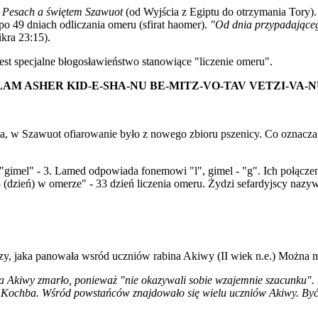
m Pesach a świętem Szawuot
(od Wyjścia z Egiptu do otrzymania Tory)
o 49 dniach odliczania omeru (sfirat haomer).
"Od dnia przypadająceg
kra 23:15).
st specjalne błogosławieństwo stanowiące "liczenie omeru".
AM ASHER KID-E-SHA-NU BE-MITZ-VO-TAV VETZI-VA-N
ia, w Szawuot ofiarowanie było z nowego zbioru pszenicy. Co oznacz
gimel" - 3. Lamed odpowiada fonemowi "l", gimel - "g". Ich połączeni
dzień) w omerze" - 33 dzień liczenia omeru. Żydzi sefardyjscy nazyw
zy, jaka panowała wsród uczniów rabina Akiwy (II wiek n.e.) Można mi
a Akiwy zmarło, ponieważ "nie okazywali sobie wzajemnie szacunku".
 Kochba. Wśród powstańców znajdowało się wielu uczniów Akiwy. By