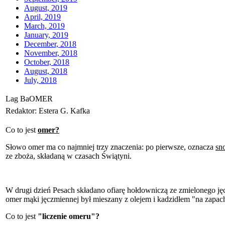
August, 2019
April, 2019
March, 2019
January, 2019
December, 2018
November, 2018
October, 2018
August, 2018
July, 2018
Lag BaOMER
Redaktor: Estera G. Kafka
Co to jest
omer?
Słowo omer ma co najmniej trzy znaczenia: po pierwsze, oznacza
sn
ze zboża, składaną w czasach Świątyni.
W drugi dzień Pesach składano ofiarę hołdowniczą ze zmielonego jęc
omer mąki jęczmiennej był mieszany z olejem i kadzidłem "na zapac
Co to jest
"liczenie omeru"?