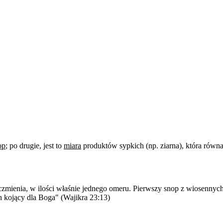
op
; po drugie, jest to
miara
produktów sypkich (np. ziarna), która równa 
zmienia, w ilości właśnie jednego omeru. Pierwszy snop z wiosennych
h kojący dla Boga" (Wajikra 23:13)