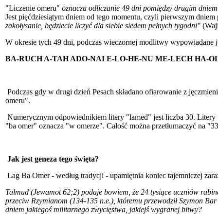
"Liczenie omeru"
oznacza odliczanie 49 dni pomiędzy drugim dnie
Jest pięćdziesiątym dniem od tego momentu, czyli pierwszym dniem p
zakołysanie, będziecie liczyć dla siebie siedem pełnych tygodni"
(Waji
W okresie tych 49 dni, podczas wieczornej modlitwy wypowiadane je
BA-RUCH A-TAH ADO-NAI E-LO-HE-NU ME-LECH HA-OL
Podczas gdy w drugi dzień Pesach składano ofiarowanie z jęczmien
omeru".
Numerycznym odpowiednikiem litery "lamed" jest liczba 30. Litery "
"ba omer" oznacza "w omerze". Całość można przetłumaczyć na "33 (
Jak jest geneza tego święta?
Lag Ba Omer - według tradycji - upamiętnia koniec tajemniczej zara
Talmud (Jewamot 62;2) podaje bowiem, że 24 tysiące uczniów rabin
przeciw Rzymianom (134-135 n.e.), któremu przewodził Szymon Bar
dniem jakiegoś militarnego zwycięstwa, jakiejś wygranej bitwy?