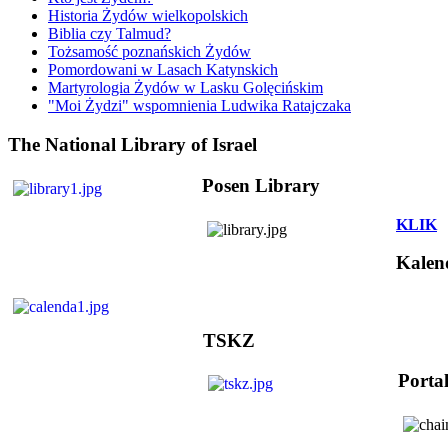
Historia Żydów wielkopolskich
Biblia czy Talmud?
Tożsamość poznańskich Żydów
Pomordowani w Lasach Katynskich
Martyrologia Żydów w Lasku Golęcińskim
"Moi Żydzi" wspomnienia Ludwika Ratajczaka
The National Library of Israel
Posen Library
KLIK
Kalen
TSKZ
Porta