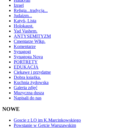
Hatikvah
Izrael
Religia...tradycja...
Judaizm...
Katyń- Lista
Holokaust.
Yad Vashem.
ANTYSEMITYZM
Cmentarze Wlkp.
Komentarze
Synagogi
Synagoga Nova
PORTRETY
EDUKACJA
Ciekawe i przydatne
Dobra książka.
Kuchnia żydowska
Galeria zdjęć
Muzyczna dusza
Napisali do nas
NOWE
Goscie z LO im K.Marcinkowskiego
Powstanie w Getcie Warszawskim