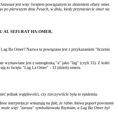
.
Szawuot
jest więc świętem powiązanym ze złożeniem ofiary omer.
o po pierwszym dniu Pesach, w dniu, kiedy przyniesiecie omer na
U AL SEFI-RAT HA-OMER.
a Lag Ba Omer? Nazwa ta powiązana jest z przykazaniem "liczenia
e wymawiane jest z samogłoską "a" jako "lag" (czyli 33). Z kolei
ają to święto "Lag La Omer" - 33 (dzień) omeru.
eć jednak wątpliwości, czy rzeczywiście była to epidemia.
Inne interpretacje wskazują na fakt, że rabin Akiwa poparł powstanie
ć może więc "zaraza" symbolizowała Rzymian, a Lag Ba Omer był