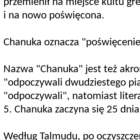
przemienił na miejsce kultu gre
i na nowo poświęcona.
Chanuka oznacza "poświęcenie
Nazwa "Chanuka" jest też akr
"odpoczywali dwudziestego pią
"odpoczywali", natomiast liter
5. Chanuka zaczyna się 25 dnia
Według Talmudu, po oczyszczeni