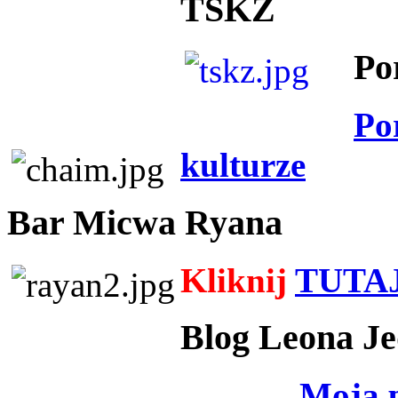
TSKZ
Po
Po
kulturze
Bar Micwa Ryana
Kliknij
TUTA
Blog Leona Je
Moja 