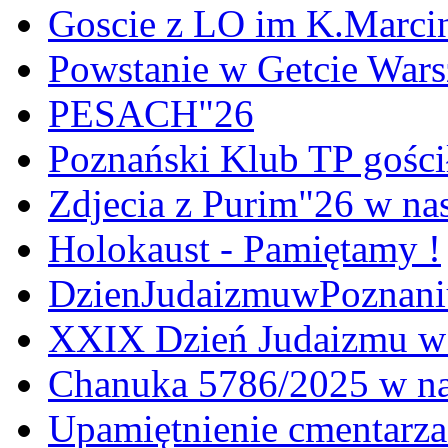
Goscie z LO im K.Marci
Powstanie w Getcie War
PESACH"26
Poznański Klub TP gośc
Zdjecia z Purim"26 w na
Holokaust - Pamiętamy !
DzienJudaizmuwPoznan
XXIX Dzień Judaizmu w
Chanuka 5786/2025 w na
Upamiętnienie cmentarz