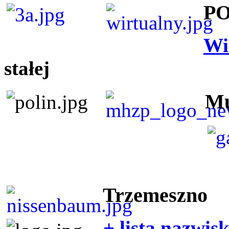
P
Wi
stałej
Mu
Trzemeszno
+ lista nazwis