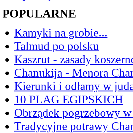
POPULARNE
Kamyki na grobie...
Talmud po polsku
Kaszrut - zasady koszern
Chanukija - Menora Ch
Kierunki i odłamy w jud
10 PLAG EGIPSKICH
Obrządek pogrzebowy w 
Tradycyjne potrawy Ch