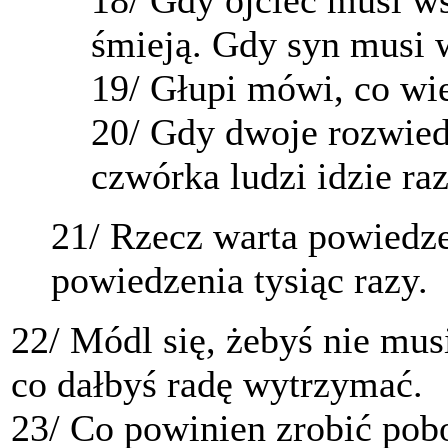
śmieją. Gdy syn musi 
19/ Głupi mówi, co wi
20/ Gdy dwoje rozwied
czwórka ludzi idzie ra
21/ Rzecz warta powiedzen
powiedzenia tysiąc razy.
22/ Módl się, żebyś nie mus
co dałbyś radę wytrzymać.
23/
Co powinien zrobić pob