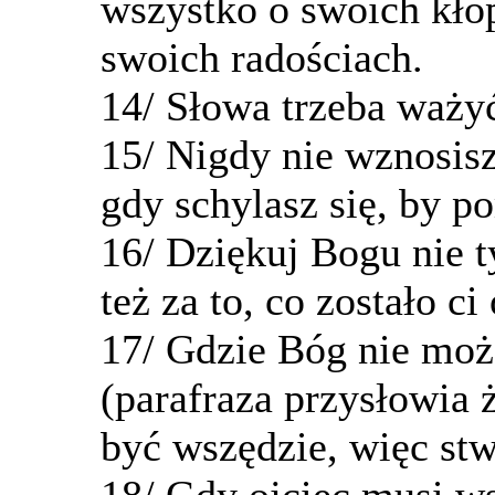
wszystko o swoich kłop
swoich radościach.
14/ Słowa trzeba ważyć,
15/ Nigdy nie wznosisz
gdy schylasz się, by p
16/ Dziękuj Bogu nie ty
też za to, co zostało c
17/ Gdzie Bóg nie moż
(parafraza przysłowia
być wszędzie, więc stw
18/ Gdy ojciec musi w