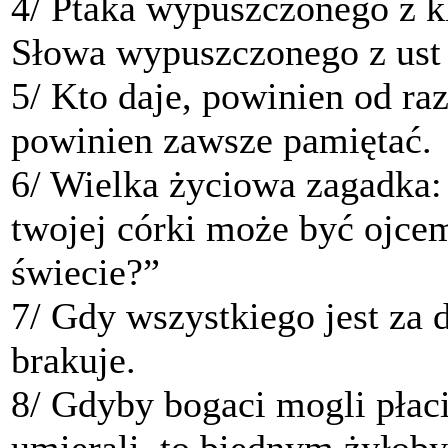
4/ Ptaka wypuszczonego z kl
Słowa wypuszczonego z ust 
5/ Kto daje, powinien od ra
powinien zawsze pamiętać.
6/ Wielka życiowa zagadka:
twojej córki może być ojce
świecie?”
7/ Gdy wszystkiego jest za 
brakuje.
8/ Gdyby bogaci mogli płaci
umierali, to biednym żyłoby