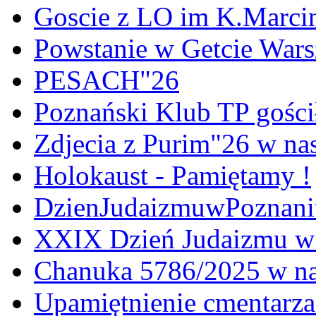
Goscie z LO im K.Marci
Powstanie w Getcie War
PESACH"26
Poznański Klub TP gośc
Zdjecia z Purim"26 w na
Holokaust - Pamiętamy !
DzienJudaizmuwPoznan
XXIX Dzień Judaizmu w
Chanuka 5786/2025 w na
Upamiętnienie cmentarz