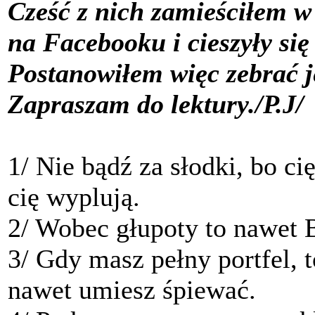
Cześć z nich zamieściłem 
na Facebooku i cieszyły si
Postanowiłem więc zebrać je
Zapraszam do lektury./P.J/
1/ Nie bądź za słodki, bo ci
cię wyplują.
2/ Wobec głupoty to nawet B
3/ Gdy masz pełny portfel, to
nawet umiesz śpiewać.