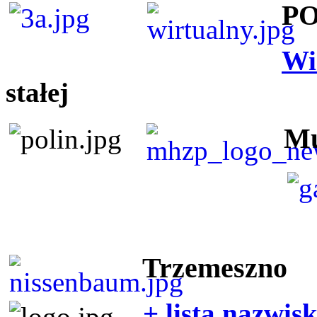
P
Wi
stałej
Mu
Trzemeszno
+ lista nazwis