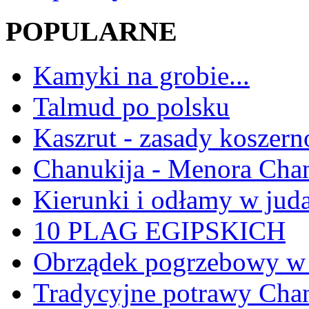
POPULARNE
Kamyki na grobie...
Talmud po polsku
Kaszrut - zasady koszern
Chanukija - Menora Ch
Kierunki i odłamy w jud
10 PLAG EGIPSKICH
Obrządek pogrzebowy w 
Tradycyjne potrawy Ch