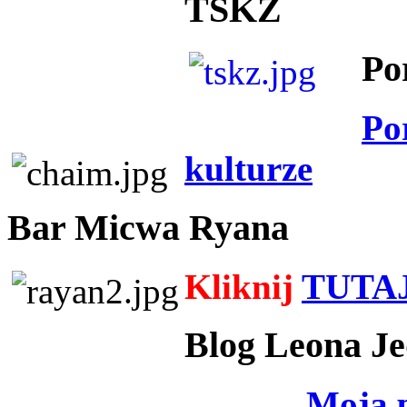
TSKZ
Po
Po
kulturze
Bar Micwa Ryana
Kliknij
TUTA
Blog Leona Je
Moja 