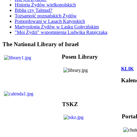
Historia Żydów wielkopolskich
Biblia czy Talmud?
Tożsamość poznańskich Żydów
Pomordowani w Lasach Katynskich
Martyrologia Żydów w Lasku Golęcińskim
"Moi Żydzi" wspomnienia Ludwika Ratajczaka
The National Library of Israel
Posen Library
KLIK
Kalen
TSKZ
Porta