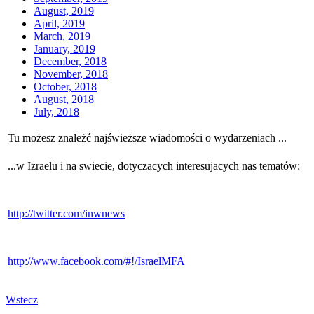
August, 2019
April, 2019
March, 2019
January, 2019
December, 2018
November, 2018
October, 2018
August, 2018
July, 2018
Tu możesz znależć najświeższe wiadomości o wydarzeniach ...
...w Izraelu i na swiecie, dotyczacych interesujacych nas tematów:
http://twitter.com/inwnews
http://www.facebook.com/#!/IsraelMFA
Wstecz