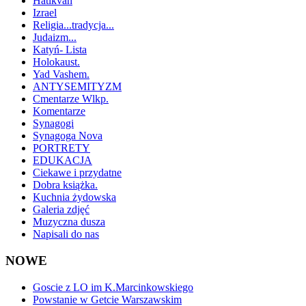
Hatikvah
Izrael
Religia...tradycja...
Judaizm...
Katyń- Lista
Holokaust.
Yad Vashem.
ANTYSEMITYZM
Cmentarze Wlkp.
Komentarze
Synagogi
Synagoga Nova
PORTRETY
EDUKACJA
Ciekawe i przydatne
Dobra książka.
Kuchnia żydowska
Galeria zdjęć
Muzyczna dusza
Napisali do nas
NOWE
Goscie z LO im K.Marcinkowskiego
Powstanie w Getcie Warszawskim