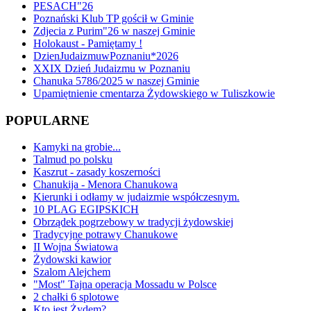
PESACH"26
Poznański Klub TP gościł w Gminie
Zdjecia z Purim"26 w naszej Gminie
Holokaust - Pamiętamy !
DzienJudaizmuwPoznaniu*2026
XXIX Dzień Judaizmu w Poznaniu
Chanuka 5786/2025 w naszej Gminie
Upamiętnienie cmentarza Żydowskiego w Tuliszkowie
POPULARNE
Kamyki na grobie...
Talmud po polsku
Kaszrut - zasady koszerności
Chanukija - Menora Chanukowa
Kierunki i odłamy w judaizmie współczesnym.
10 PLAG EGIPSKICH
Obrządek pogrzebowy w tradycji żydowskiej
Tradycyjne potrawy Chanukowe
II Wojna Światowa
Żydowski kawior
Szalom Alejchem
"Most" Tajna operacja Mossadu w Polsce
2 chałki 6 splotowe
Kto jest Żydem?