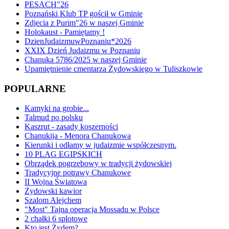
PESACH"26
Poznański Klub TP gościł w Gminie
Zdjecia z Purim"26 w naszej Gminie
Holokaust - Pamiętamy !
DzienJudaizmuwPoznaniu*2026
XXIX Dzień Judaizmu w Poznaniu
Chanuka 5786/2025 w naszej Gminie
Upamiętnienie cmentarza Żydowskiego w Tuliszkowie
POPULARNE
Kamyki na grobie...
Talmud po polsku
Kaszrut - zasady koszerności
Chanukija - Menora Chanukowa
Kierunki i odłamy w judaizmie współczesnym.
10 PLAG EGIPSKICH
Obrządek pogrzebowy w tradycji żydowskiej
Tradycyjne potrawy Chanukowe
II Wojna Światowa
Żydowski kawior
Szalom Alejchem
"Most" Tajna operacja Mossadu w Polsce
2 chałki 6 splotowe
Kto jest Żydem?