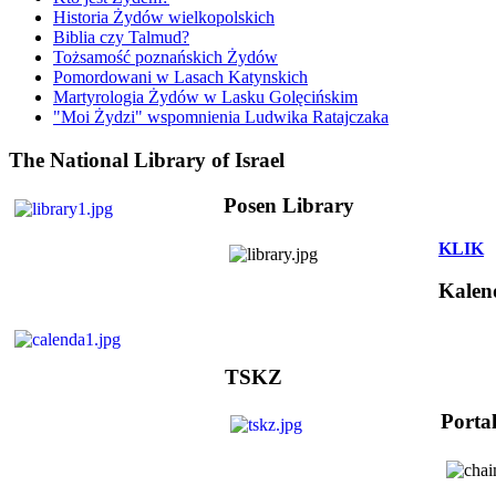
Historia Żydów wielkopolskich
Biblia czy Talmud?
Tożsamość poznańskich Żydów
Pomordowani w Lasach Katynskich
Martyrologia Żydów w Lasku Golęcińskim
"Moi Żydzi" wspomnienia Ludwika Ratajczaka
The National Library of Israel
Posen Library
KLIK
Kalen
TSKZ
Porta