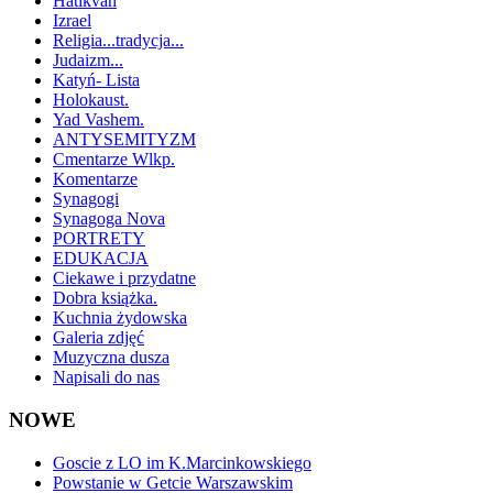
Hatikvah
Izrael
Religia...tradycja...
Judaizm...
Katyń- Lista
Holokaust.
Yad Vashem.
ANTYSEMITYZM
Cmentarze Wlkp.
Komentarze
Synagogi
Synagoga Nova
PORTRETY
EDUKACJA
Ciekawe i przydatne
Dobra książka.
Kuchnia żydowska
Galeria zdjęć
Muzyczna dusza
Napisali do nas
NOWE
Goscie z LO im K.Marcinkowskiego
Powstanie w Getcie Warszawskim