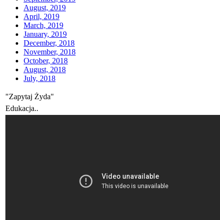
August, 2019
April, 2019
March, 2019
January, 2019
December, 2018
November, 2018
October, 2018
August, 2018
July, 2018
"Zapytaj Żyda"
Edukacja..