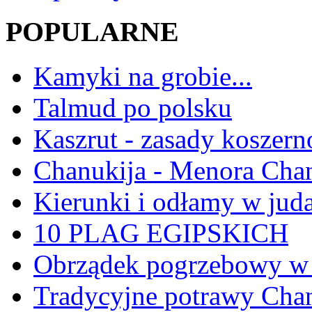
POPULARNE
Kamyki na grobie...
Talmud po polsku
Kaszrut - zasady koszern
Chanukija - Menora Ch
Kierunki i odłamy w jud
10 PLAG EGIPSKICH
Obrządek pogrzebowy w 
Tradycyjne potrawy Ch