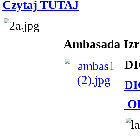
Czytaj TUTAJ
Ambasada Izra
DI
DI
O