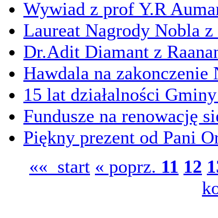
Wywiad z prof Y.R Aum
Laureat Nagrody Nobla z
Dr.Adit Diamant z Raanan
Hawdala na zakonczenie
15 lat działalności Gmin
Fundusze na renowację si
Piękny prezent od Pani Or
«« start
« poprz.
11
12
1
k