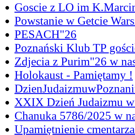
Goscie z LO im K.Marci
Powstanie w Getcie War
PESACH"26
Poznański Klub TP gośc
Zdjecia z Purim"26 w na
Holokaust - Pamiętamy !
DzienJudaizmuwPoznan
XXIX Dzień Judaizmu w
Chanuka 5786/2025 w na
Upamiętnienie cmentarz