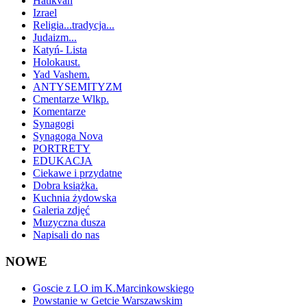
Hatikvah
Izrael
Religia...tradycja...
Judaizm...
Katyń- Lista
Holokaust.
Yad Vashem.
ANTYSEMITYZM
Cmentarze Wlkp.
Komentarze
Synagogi
Synagoga Nova
PORTRETY
EDUKACJA
Ciekawe i przydatne
Dobra książka.
Kuchnia żydowska
Galeria zdjęć
Muzyczna dusza
Napisali do nas
NOWE
Goscie z LO im K.Marcinkowskiego
Powstanie w Getcie Warszawskim