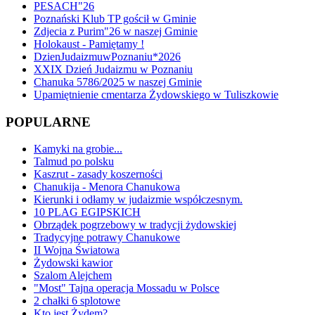
PESACH"26
Poznański Klub TP gościł w Gminie
Zdjecia z Purim"26 w naszej Gminie
Holokaust - Pamiętamy !
DzienJudaizmuwPoznaniu*2026
XXIX Dzień Judaizmu w Poznaniu
Chanuka 5786/2025 w naszej Gminie
Upamiętnienie cmentarza Żydowskiego w Tuliszkowie
POPULARNE
Kamyki na grobie...
Talmud po polsku
Kaszrut - zasady koszerności
Chanukija - Menora Chanukowa
Kierunki i odłamy w judaizmie współczesnym.
10 PLAG EGIPSKICH
Obrządek pogrzebowy w tradycji żydowskiej
Tradycyjne potrawy Chanukowe
II Wojna Światowa
Żydowski kawior
Szalom Alejchem
"Most" Tajna operacja Mossadu w Polsce
2 chałki 6 splotowe
Kto jest Żydem?