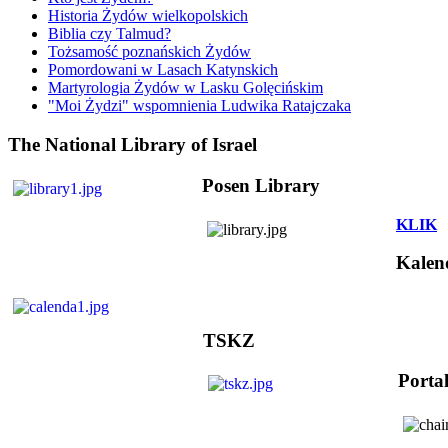
Historia Żydów wielkopolskich
Biblia czy Talmud?
Tożsamość poznańskich Żydów
Pomordowani w Lasach Katynskich
Martyrologia Żydów w Lasku Golęcińskim
"Moi Żydzi" wspomnienia Ludwika Ratajczaka
The National Library of Israel
Posen Library
KLIK
Kalen
TSKZ
Porta